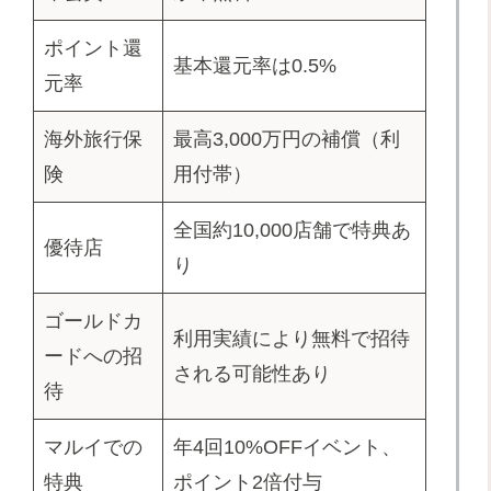
ポイント還
基本還元率は0.5%
元率
海外旅行保
最高3,000万円の補償（利
険
用付帯）
全国約10,000店舗で特典あ
優待店
り
ゴールドカ
利用実績により無料で招待
ードへの招
される可能性あり
待
マルイでの
年4回10%OFFイベント、
特典
ポイント2倍付与