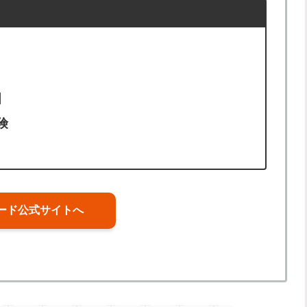
引
険
ード公式サイトへ